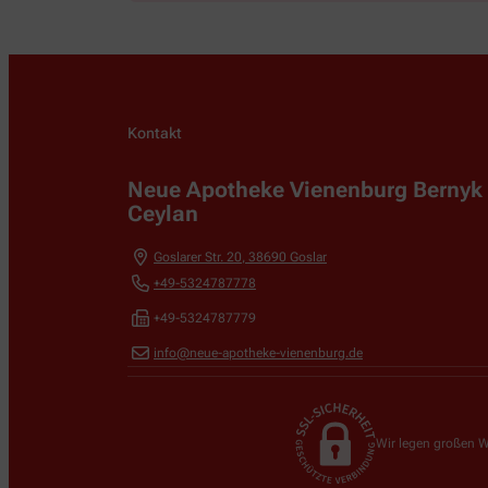
Kontakt
Neue Apotheke Vienenburg Bernyk
Ceylan
Goslarer Str. 20
,
38690
Goslar
+49-5324787778
+49-5324787779
info@neue-apotheke-vienenburg.de
Wir legen großen W