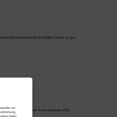
welche Sonnencreme Sie im letzten Urlaub so gut
erwenden wir
peichern und Sie müssen Ihren Ausweis nicht
 Zustimmung
 dabei Daten