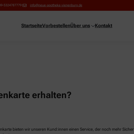
49-5324787779
info@neue-apotheke-vienenburg.de
Startseite
Vorbestellen
Über uns
Kontakt
nkarte erhalten?
karte bieten wir unseren Kund:innen einen Service, der noch mehr Sicherhe