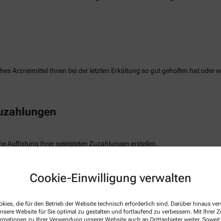
es Arzneimittel Ihnen bei der letzten Erkältung so gut geholfen hat oder 
Zuzahlungen
e Auflistung Ihrer geleisteten Zuzahlungen erstellen.
freiung
Cookie-Einwilligung verwalten
kies, die für den Betrieb der Website technisch erforderlich sind. Darüber hinaus v
die Befreiung der gesetzlichen Zuzahlung haben, können wir diese Info s
nsere Website für Sie optimal zu gestalten und fortlaufend zu verbessern. Mit Ihrer
ormationen zu Ihrer Verwendung unserer Website auch an Drittanbieter weiter. Soweit