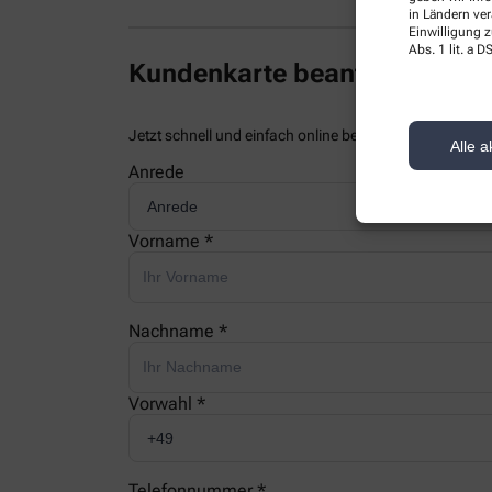
in Ländern ve
Einwilligung z
Abs. 1 lit. a
Kundenkarte beantragen
Jetzt schnell und einfach online beantragen und beim
Alle a
Anrede
Vorname *
Nachname *
Vorwahl *
Telefonnummer *