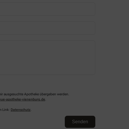
n mir ausgesuchte Apotheke übergeben werden.
ue-apotheke-vienenburg.de
.
m Link:
Datenschutz
.