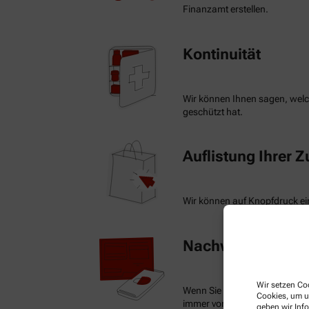
Finanzamt erstellen.
Kontinuität
Wir können Ihnen sagen, welch
geschützt hat.
Auflistung Ihrer 
Wir können auf Knopfdruck ein
Nachweis Ihrer Be
Wir setzen Coo
Wenn Sie einen Ausweis über 
Cookies, um u
immer vorzeigen.
geben wir Inf