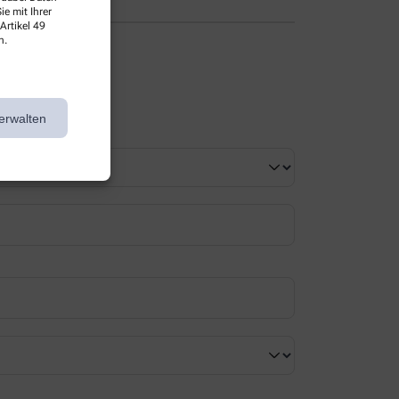
e mit Ihrer
Artikel 49
n.
erwalten