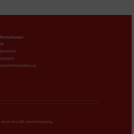
nformationen
GB
tenschutz
mpressum
rrierefreiheitserklärung
g durch eine SSL-Verschlüsselung.